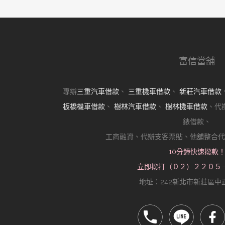
近期留言
分類
三重機車借款
三重汽車借款
三重當舖
其他操作