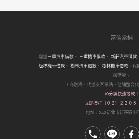
近期留言
分類
三重機車借款
三重汽車借款
三重當舖
其他操作