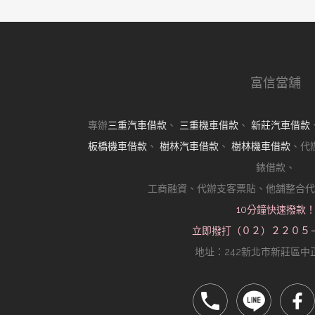
近期留言
分類
三重機車借款
三重汽車借款
三重當舖
其他操作