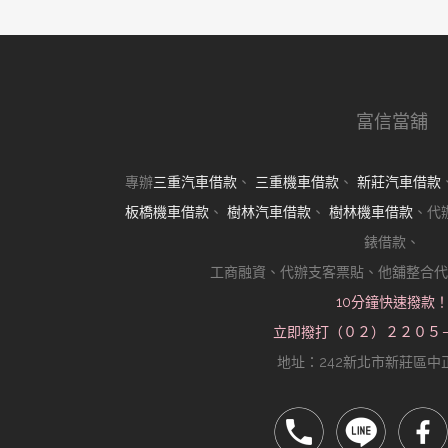
近期留言
分類
三重機車借款
三重汽車借款
三重當舖
其他操作