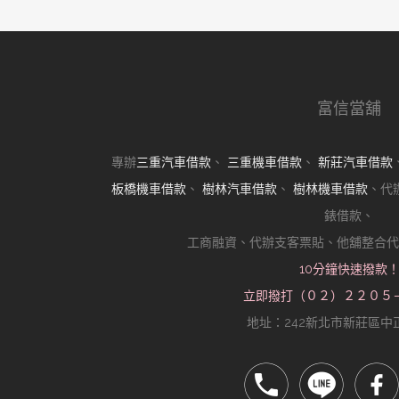
近期留言
分類
三重機車借款
三重汽車借款
三重當舖
其他操作