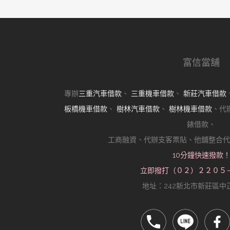
近期留言
分類
三重機車借款
三重汽車借款
三重當舖
其他操作