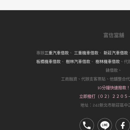
近期留言
分類
三重機車借款
三重汽車借款
三重當舖
其他操作